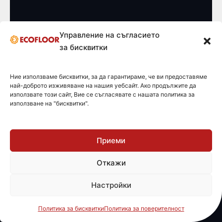
Управление на съгласието
за бисквитки
Ние използваме бисквитки, за да гарантираме, че ви предоставяме
най-доброто изживяване на нашия уебсайт. Ако продължите да
използвате този сайт, Вие се съгласявате с нашата политика за
Приложения
използване на "бисквитки".
Системи против замръзване
Приеми
Инфрачервено отопление
Откажи
Подово отопление
Фолио за огледала против замъгляване
Настройки
Отопление за домашни любимци
Терморегулатори
Политика за бисквитки
Политика за поверителност
Конвекторни отоплители