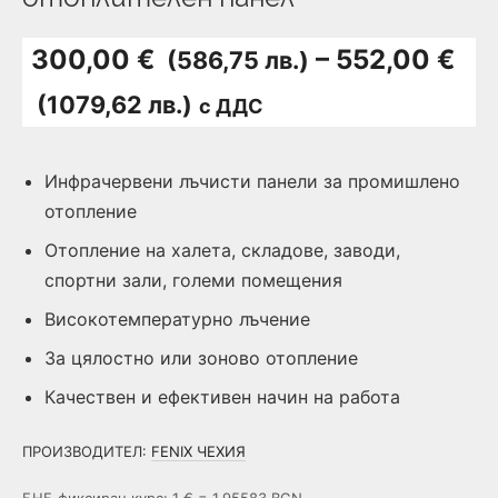
300,00 €
–
552,00 €
(586,75 лв.)
Price
(1079,62 лв.)
с ДДС
range:
Инфрачервени лъчисти панели за промишлено
300,00 €
отопление
(586,75
Отопление на халета, складове, заводи,
лв.)
спортни зали, големи помещения
Високотемпературно лъчение
through
За цялостно или зоново отопление
552,00 €
Качествен и ефективен начин на работа
(1079,62
ПРОИЗВОДИТЕЛ:
FENIX ЧЕХИЯ
лв.)
БНБ фиксиран курс: 1 € = 1.95583 BGN