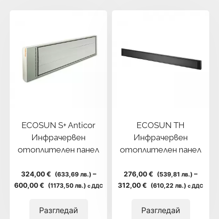
ECOSUN S+ Anticor
ЕCOSUN TH
Инфрачервен
Инфрачервен
отоплителен панел
отоплителен панел
324,00 €
–
276,00 €
–
(633,69 лв.)
(539,81 лв.)
Price
Price
600,00 €
312,00 €
(1173,50 лв.)
(610,22 лв.)
с ДДС
с ДДС
range:
range:
324,00 €
276,00 €
Разгледай
Разгледай
(633,69
(539,81