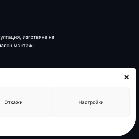
ултация, изготвяне на
нален монтаж.
Откажи
Настройки
ерителност
Политика за бисквитки