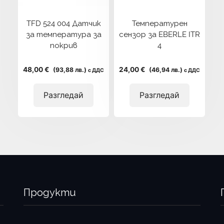
TFD 524 004 Датчик
Температурен
за температура за
сензор за EBERLE ITR
покрив
4
48,00 €
24,00 €
(93,88 лв.)
(46,94 лв.)
с ДДС
с ДДС
Разгледай
Разгледай
Продукти