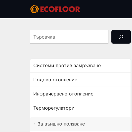
Към
съдържанието
Търсачка
Системи против замръзване
Подово отопление
Инфрачервено отопление
Терморегулатори
За външно ползване