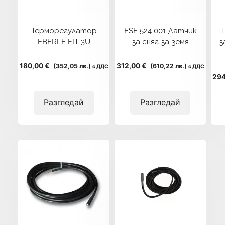
Терморегулатор
ESF 524 001 Датчик
T
EBERLE FIT 3U
за сняг за земя
з
180,00 €
312,00 €
(352,05 лв.)
(610,22 лв.)
с ДДС
с ДДС
294
Разгледай
Разгледай