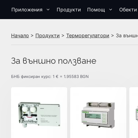
Приложения
Продукти
Помощ
Обекти
Начало
>
Продукти
>
Терморегулатори
> За външн
За външно ползване
БНБ фиксиран курс: 1 € = 1.95583 BGN