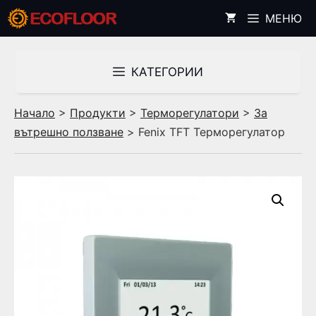
Към
МЕНЮ
съдържанието
КАТЕГОРИИ
Начало
>
Продукти
>
Терморегулатори
>
За
вътрешно ползване
> Fenix TFT Терморегулатор