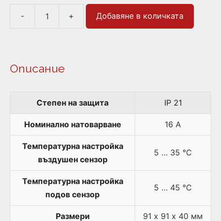
-
+
Добавяне в количката
количество
за
Fenix
TFT
Описание
Терморегулатор
Степен на защита
IP 21
Номинално натоварване
16 A
Температурна настройка
5 … 35 °C
въздушен сензор
Температурна настройка
5 … 45 °C
подов сензор
Размери
91 х 91 х 40 мм