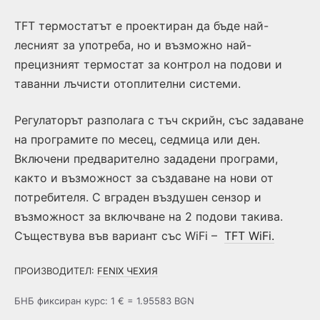
ТFT термостатът е проектиран да бъде най-
лесният за употреба, но и възможно най-
прецизният термостат за контрол на подови и
таванни лъчисти отоплителни системи.
Регулаторът разполага с тъч скрийн, със задаване
на програмите по месец, седмица или ден.
Включени предварително зададени програми,
както и възможност за създаване на нови от
потребителя. С вграден въздушен сензор и
възможност за включване на 2 подови такива.
Съществува във вариант със WiFi –
TFT WiFi.
ПРОИЗВОДИТЕЛ:
FENIX ЧЕХИЯ
БНБ фиксиран курс: 1 € = 1.95583 BGN