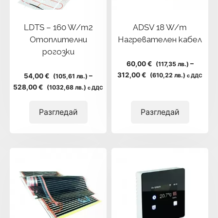
LDTS – 160 W/m2
ADSV 18 W/m
Отоплителни
Нагревателен кабел
рогозки
60,00 €
–
(117,35 лв.)
Price
312,00 €
(610,22 лв.)
54,00 €
–
(105,61 лв.)
с ДДС
range:
Price
528,00 €
(1032,68 лв.)
с ДДС
60,00 €
range:
(117,35
54,00 €
Разгледай
Разгледай
лв.)
(105,61
through
лв.)
312,00 €
through
(610,22
528,00 €
лв.)
(1032,68
лв.)